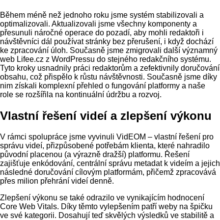
Během méně než jednoho roku jsme systém stabilizovali a
optimalizovali. Aktualizovali jsme všechny komponenty a
přesunuli náročné operace do pozadí, aby mohli redaktoři i
návštěvníci dál používat stránky bez přerušení, i když dochází
ke zpracování úloh. Současně jsme zmigrovali další významný
web Lifee.cz z WordPressu do stejného redakčního systému.
Tyto kroky usnadnily práci redaktorům a zefektivnily doručování
obsahu, což přispělo k růstu návštěvnosti. Současně jsme díky
nim získali komplexní přehled o fungování platformy a naše
role se rozšířila na kontinuální údržbu a rozvoj.
Vlastní řešení videí a zlepšení výkonu
V rámci spolupráce jsme vyvinuli VidEOM – vlastní řešení pro
správu videí, přizpůsobené potřebám klienta, které nahradilo
původní placenou (a výrazně dražší) platformu. Řešení
zajišťuje enkódování, centrální správu metadat k videím a jejich
následné doručování cílovým platformám, přičemž zpracovává
přes milion přehrání videí denně.
Zlepšení výkonu se také odrazilo ve vynikajícím hodnocení
Core Web Vitals. Díky těmto vylepšením patří weby na špičku
ve své kategorii. Dosahují teď skvělých výsledků ve stabilitě a