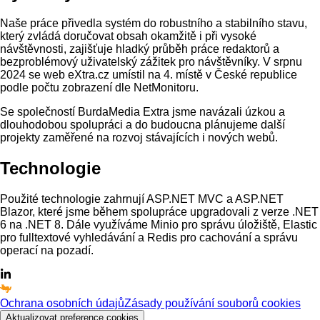
Naše práce přivedla systém do robustního a stabilního stavu,
který zvládá doručovat obsah okamžitě i při vysoké
návštěvnosti, zajišťuje hladký průběh práce redaktorů a
bezproblémový uživatelský zážitek pro návštěvníky. V srpnu
2024 se web eXtra.cz umístil na 4. místě v České republice
podle počtu zobrazení dle NetMonitoru.
Se společností BurdaMedia Extra jsme navázali úzkou a
dlouhodobou spolupráci a do budoucna plánujeme další
projekty zaměřené na rozvoj stávajících i nových webů.
Technologie
Použité technologie zahrnují ASP.NET MVC a ASP.NET
Blazor, které jsme během spolupráce upgradovali z verze .NET
6 na .NET 8. Dále využíváme Minio pro správu úložiště, Elastic
pro fulltextové vyhledávání a Redis pro cachování a správu
operací na pozadí.
Ochrana osobních údajů
Zásady používání souborů cookies
Aktualizovat preference cookies