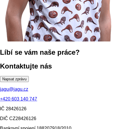
Líbí se vám naše práce?
Kontaktujte nás
Napsat zprávu
jagu@jagu.cz
+420 603 140 747
IČ
28426126
DIČ
CZ28426126
Bankovní spojení
188207918/2010