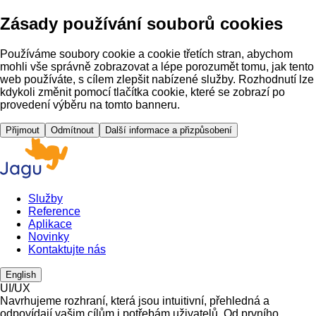
Zásady používání souborů cookies
Používáme soubory cookie a cookie třetích stran, abychom
mohli vše správně zobrazovat a lépe porozumět tomu, jak tento
web používáte, s cílem zlepšit nabízené služby. Rozhodnutí lze
kdykoli změnit pomocí tlačítka cookie, které se zobrazí po
provedení výběru na tomto banneru.
Přijmout
Odmítnout
Další informace a přizpůsobení
Služby
Reference
Aplikace
Novinky
Kontaktujte nás
English
UI/UX
Navrhujeme rozhraní, která jsou intuitivní, přehledná a
odpovídají vašim cílům i potřebám uživatelů. Od prvního