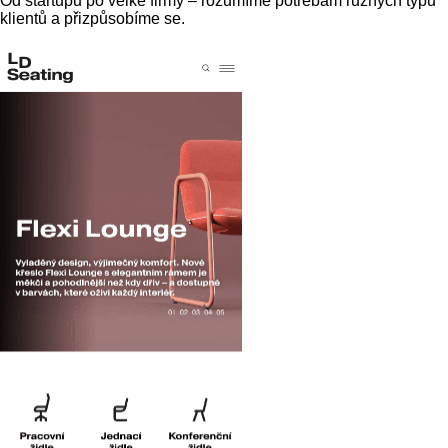
Od startupů po velké firmy – rozumíme potřebám různých typů
klientů a přizpůsobíme se.