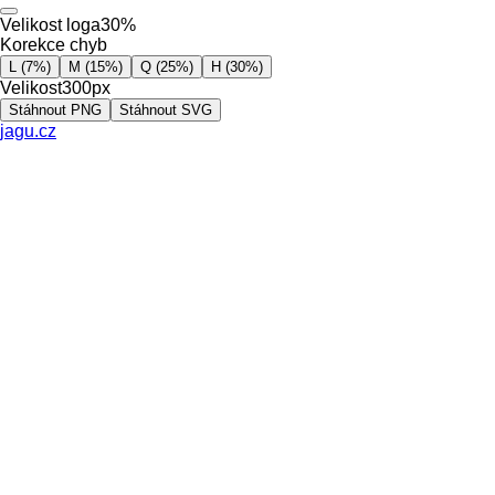
Velikost loga
30%
Korekce chyb
L (7%)
M (15%)
Q (25%)
H (30%)
Velikost
300px
Stáhnout PNG
Stáhnout SVG
jagu.cz