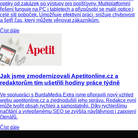
optiky od zakázek po výstupy pro pojišťovny. Multiplatformní
řešení funguje na PC i tabletech a přizpůsobí se malé optice i
celé síti poboček. Umožňuje efektivní práci, snižuje chybovost
a šetří čas, který můžete věnovat zákazníkům.
Číst dále
Jak jsme zmodernizovali Apetitonline.cz a
redaktorům tím ušetřili hodiny práce týdně
Ve spolupráci s BurdaMedia Extra jsme připravili nový vzhled
webu apetitonline.cz a zjednodušili jeho správu. Redakce nyní
může tvořit obsah rychleji a samostatněji. Díky rychlejšímu
načítání a vylepšenému SEO se zvýšila návštěvnost i zapojení
čtenářů.
Číst dále