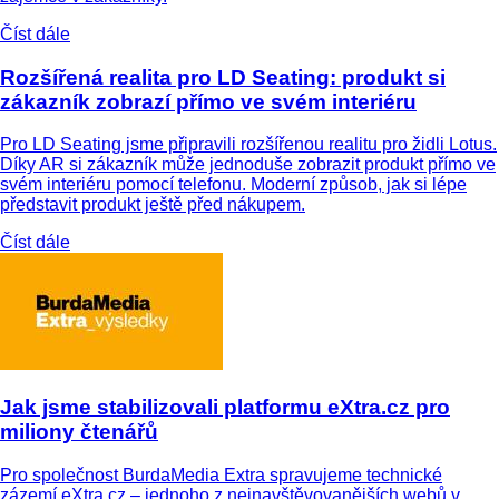
Číst dále
Rozšířená realita pro LD Seating: produkt si
zákazník zobrazí přímo ve svém interiéru
Pro LD Seating jsme připravili rozšířenou realitu pro židli Lotus.
Díky AR si zákazník může jednoduše zobrazit produkt přímo ve
svém interiéru pomocí telefonu. Moderní způsob, jak si lépe
představit produkt ještě před nákupem.
Číst dále
Jak jsme stabilizovali platformu eXtra.cz pro
miliony čtenářů
Pro společnost BurdaMedia Extra spravujeme technické
zázemí eXtra.cz – jednoho z nejnavštěvovanějších webů v