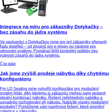
Integrace na míru pro zákazníky Dotykačky –
bez zásahu do jádra systému
Ve spolupráci s Dotykačkou jsme pro její zákazníky připravili
řadu doplňků – od pluginů pro e-shopy po nástroje pro
věrnostní systémy. Pomáhají řešit konkrétní potřeby bez
nutnosti zásahů do jádra systému.
Číst dále
Jak jsme zvýšili prodeje nábytku díky chytrému
konfigurátoru
Pro LD Seating jsme vytvořili konfigurátor pro modulární
systém Nido, díky kterému si zákazníci mohou sami sestavit
ideální kombinaci nábytku. Řešení zpřehlednilo nabídku a
usnadnilo rozhodování při nákupu. Nabízíte vlastní modulární
produkty? Pomůžeme vám navrhnout řešení, které promění
zájemce v zákazníky.