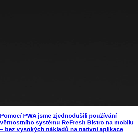
Pomocí PWA jsme zjednodušili používání
věrnostního systému ReFresh Bistro na mobilu
– bez vysokých nákladů na nativní aplikace