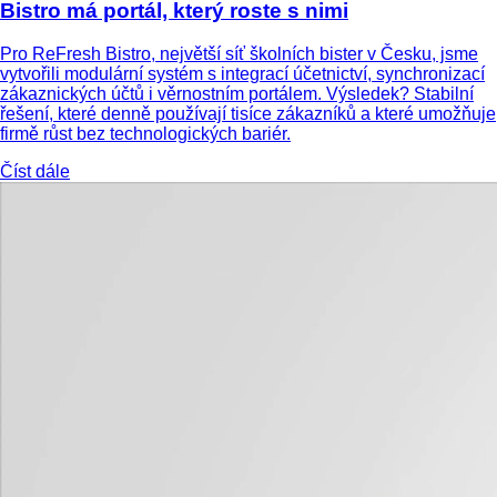
Bistro má portál, který roste s nimi
Pro ReFresh Bistro, největší síť školních bister v Česku, jsme
vytvořili modulární systém s integrací účetnictví, synchronizací
zákaznických účtů i věrnostním portálem. Výsledek? Stabilní
řešení, které denně používají tisíce zákazníků a které umožňuje
firmě růst bez technologických bariér.
Číst dále