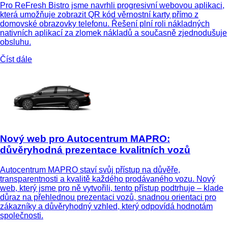
Pro ReFresh Bistro jsme navrhli progresivní webovou aplikaci,
která umožňuje zobrazit QR kód věrnostní karty přímo z
domovské obrazovky telefonu. Řešení plní roli nákladných
nativních aplikací za zlomek nákladů a současně zjednodušuje
obsluhu.
Číst dále
Nový web pro Autocentrum MAPRO:
důvěryhodná prezentace kvalitních vozů
Autocentrum MAPRO staví svůj přístup na důvěře,
transparentnosti a kvalitě každého prodávaného vozu. Nový
web, který jsme pro ně vytvořili, tento přístup podtrhuje – klade
důraz na přehlednou prezentaci vozů, snadnou orientaci pro
zákazníky a důvěryhodný vzhled, který odpovídá hodnotám
společnosti.