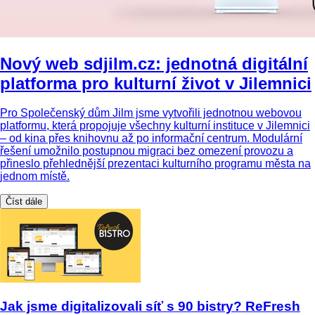
Nový web sdjilm.cz: jednotná digitální
platforma pro kulturní život v Jilemnici
Pro Společenský dům Jilm jsme vytvořili jednotnou webovou
platformu, která propojuje všechny kulturní instituce v Jilemnici
– od kina přes knihovnu až po informační centrum. Modulární
řešení umožnilo postupnou migraci bez omezení provozu a
přineslo přehlednější prezentaci kulturního programu města na
jednom místě.
Číst dále
Jak jsme digitalizovali síť s 90 bistry? ReFresh