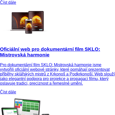
Číst dále
Oficiální web pro dokumentární film SKLO:
Mistrovská harmonie
Pro dokumentární film SKLO: Mistrovská harmonie jsme
vytvořili oficiální webové stránky, které pomáhají prezentovat
příběhy sklářských mistrů z Krkonoš a Podkrkonoší. Web slouží
jako elegantní podpora pro projekce a propagaci filmu, který
oslavuje tradici, preciznost a řemeslné umění.
Číst dále