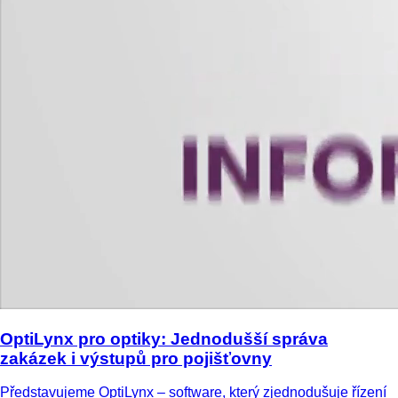
OptiLynx pro optiky: Jednodušší správa
zakázek i výstupů pro pojišťovny
Představujeme OptiLynx – software, který zjednodušuje řízení