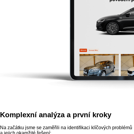
Komplexní analýza a první kroky
Na začátku jsme se zaměřili na identifikaci klíčových problémů
a jejich okamžité řešení: