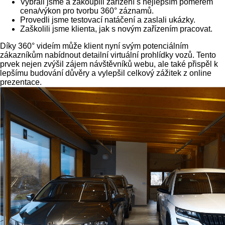
Vybrali jsme a zakoupili zařízení s nejlepším poměrem
cena/výkon pro tvorbu 360° záznamů.
Provedli jsme testovací natáčení a zaslali ukázky.
Zaškolili jsme klienta, jak s novým zařízením pracovat.
Díky 360° videím může klient nyní svým potenciálním
zákazníkům nabídnout detailní virtuální prohlídky vozů. Tento
prvek nejen zvýšil zájem návštěvníků webu, ale také přispěl k
lepšímu budování důvěry a vylepšil celkový zážitek z online
prezentace.