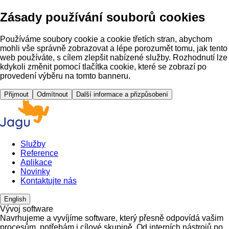
Zásady používání souborů cookies
Používáme soubory cookie a cookie třetích stran, abychom
mohli vše správně zobrazovat a lépe porozumět tomu, jak tento
web používáte, s cílem zlepšit nabízené služby. Rozhodnutí lze
kdykoli změnit pomocí tlačítka cookie, které se zobrazí po
provedení výběru na tomto banneru.
Přijmout
Odmítnout
Další informace a přizpůsobení
Služby
Reference
Aplikace
Novinky
Kontaktujte nás
English
Vývoj software
Navrhujeme a vyvíjíme software, který přesně odpovídá vašim
procesům, potřebám i cílové skupině. Od interních nástrojů po