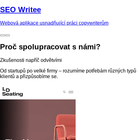
SEO Writee
Webová aplikace usnadňující práci copywriterům
Proč spolupracovat s námi?
Zkušenosti napříč odvětvími
Od startupů po velké firmy – rozumíme potřebám různých typů
klientů a přizpůsobíme se.