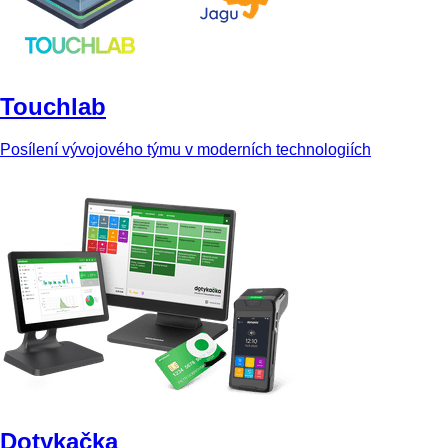
Touchlab
Posílení vývojového týmu v moderních technologiích
Dotykačka