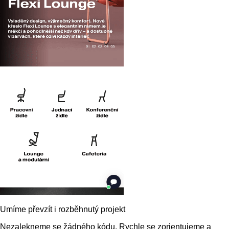
Umíme převzít i rozběhnutý projekt
Nezalekneme se žádného kódu. Rychle se zorientujeme a